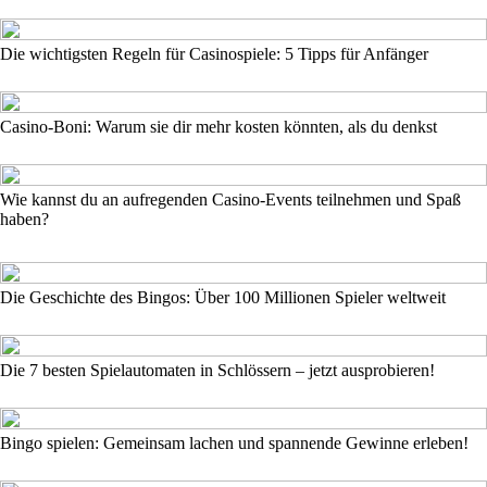
Die wichtigsten Regeln für Casinospiele: 5 Tipps für Anfänger
Casino-Boni: Warum sie dir mehr kosten könnten, als du denkst
Wie kannst du an aufregenden Casino-Events teilnehmen und Spaß
haben?
Die Geschichte des Bingos: Über 100 Millionen Spieler weltweit
Die 7 besten Spielautomaten in Schlössern – jetzt ausprobieren!
Bingo spielen: Gemeinsam lachen und spannende Gewinne erleben!