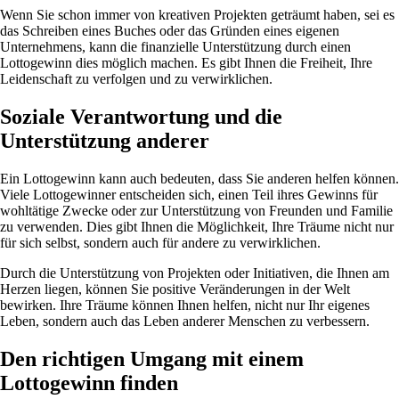
Wenn Sie schon immer von kreativen Projekten geträumt haben, sei es
das Schreiben eines Buches oder das Gründen eines eigenen
Unternehmens, kann die finanzielle Unterstützung durch einen
Lottogewinn dies möglich machen. Es gibt Ihnen die Freiheit, Ihre
Leidenschaft zu verfolgen und zu verwirklichen.
Soziale Verantwortung und die
Unterstützung anderer
Ein Lottogewinn kann auch bedeuten, dass Sie anderen helfen können.
Viele Lottogewinner entscheiden sich, einen Teil ihres Gewinns für
wohltätige Zwecke oder zur Unterstützung von Freunden und Familie
zu verwenden. Dies gibt Ihnen die Möglichkeit, Ihre Träume nicht nur
für sich selbst, sondern auch für andere zu verwirklichen.
Durch die Unterstützung von Projekten oder Initiativen, die Ihnen am
Herzen liegen, können Sie positive Veränderungen in der Welt
bewirken. Ihre Träume können Ihnen helfen, nicht nur Ihr eigenes
Leben, sondern auch das Leben anderer Menschen zu verbessern.
Den richtigen Umgang mit einem
Lottogewinn finden