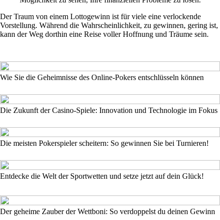
Der Traum von einem Lottogewinn ist für viele eine verlockende
Vorstellung. Während die Wahrscheinlichkeit, zu gewinnen, gering ist,
kann der Weg dorthin eine Reise voller Hoffnung und Träume sein.
Wie Sie die Geheimnisse des Online-Pokers entschlüsseln können
Die Zukunft der Casino-Spiele: Innovation und Technologie im Fokus
Die meisten Pokerspieler scheitern: So gewinnen Sie bei Turnieren!
Entdecke die Welt der Sportwetten und setze jetzt auf dein Glück!
Der geheime Zauber der Wettboni: So verdoppelst du deinen Gewinn