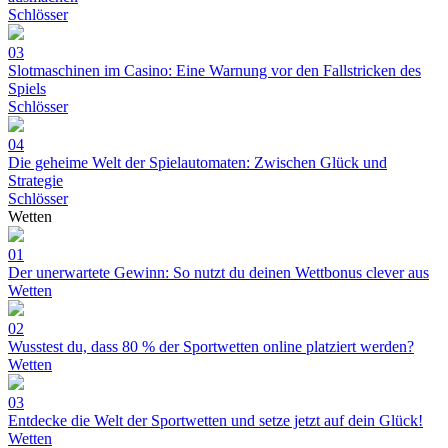
Schlösser
03
Slotmaschinen im Casino: Eine Warnung vor den Fallstricken des
Spiels
Schlösser
04
Die geheime Welt der Spielautomaten: Zwischen Glück und
Strategie
Schlösser
Wetten
01
Der unerwartete Gewinn: So nutzt du deinen Wettbonus clever aus
Wetten
02
Wusstest du, dass 80 % der Sportwetten online platziert werden?
Wetten
03
Entdecke die Welt der Sportwetten und setze jetzt auf dein Glück!
Wetten