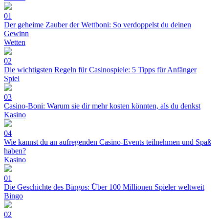
01
Der geheime Zauber der Wettboni: So verdoppelst du deinen
Gewinn
Wetten
02
Die wichtigsten Regeln für Casinospiele: 5 Tipps für Anfänger
Spiel
03
Casino-Boni: Warum sie dir mehr kosten könnten, als du denkst
Kasino
04
Wie kannst du an aufregenden Casino-Events teilnehmen und Spaß
haben?
Kasino
01
Die Geschichte des Bingos: Über 100 Millionen Spieler weltweit
Bingo
02