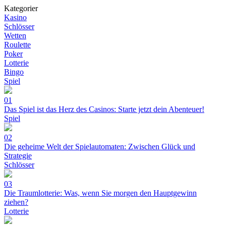
Kategorier
Kasino
Schlösser
Wetten
Roulette
Poker
Lotterie
Bingo
Spiel
01
Das Spiel ist das Herz des Casinos: Starte jetzt dein Abenteuer!
Spiel
02
Die geheime Welt der Spielautomaten: Zwischen Glück und
Strategie
Schlösser
03
Die Traumlotterie: Was, wenn Sie morgen den Hauptgewinn
ziehen?
Lotterie