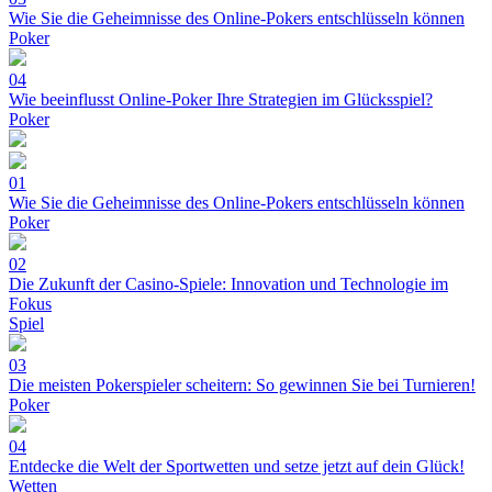
Wie Sie die Geheimnisse des Online-Pokers entschlüsseln können
Poker
04
Wie beeinflusst Online-Poker Ihre Strategien im Glücksspiel?
Poker
01
Wie Sie die Geheimnisse des Online-Pokers entschlüsseln können
Poker
02
Die Zukunft der Casino-Spiele: Innovation und Technologie im
Fokus
Spiel
03
Die meisten Pokerspieler scheitern: So gewinnen Sie bei Turnieren!
Poker
04
Entdecke die Welt der Sportwetten und setze jetzt auf dein Glück!
Wetten