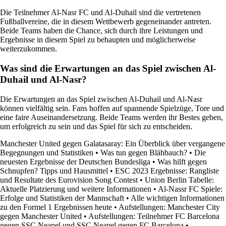
Die Teilnehmer Al-Nasr FC und Al-Duhail sind die vertretenen
Fußballvereine, die in diesem Wettbewerb gegeneinander antreten.
Beide Teams haben die Chance, sich durch ihre Leistungen und
Ergebnisse in diesem Spiel zu behaupten und möglicherweise
weiterzukommen.
Was sind die Erwartungen an das Spiel zwischen Al-
Duhail und Al-Nasr?
Die Erwartungen an das Spiel zwischen Al-Duhail und Al-Nasr
können vielfältig sein. Fans hoffen auf spannende Spielzüge, Tore und
eine faire Auseinandersetzung. Beide Teams werden ihr Bestes geben,
um erfolgreich zu sein und das Spiel für sich zu entscheiden.
Manchester United gegen Galatasaray: Ein Überblick über vergangene
Begegnungen und Statistiken
•
Was tun gegen Blähbauch?
•
Die
neuesten Ergebnisse der Deutschen Bundesliga
•
Was hilft gegen
Schnupfen? Tipps und Hausmittel
•
ESC 2023 Ergebnisse: Rangliste
und Resultate des Eurovision Song Contest
•
Union Berlin Tabelle:
Aktuelle Platzierung und weitere Informationen
•
Al-Nassr FC Spiele:
Erfolge und Statistiken der Mannschaft
•
Alle wichtigen Informationen
zu den Formel 1 Ergebnissen heute
•
Aufstellungen: Manchester City
gegen Manchester United
•
Aufstellungen: Teilnehmer FC Barcelona
gegen SSC Neapel und SSC Neapel gegen FC Barcelona
•