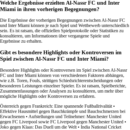
Welche Ergebnisse erzielten Al-Nassr FC und Inter
Miami in ihren vorherigen Begegnungen?
Die Ergebnisse der vorherigen Begegnungen zwischen Al-Nassr FC
und Inter Miami können je nach Spiel und Wettbewerb unterschiedlich
sein. Es ist ratsam, die offiziellen Spielprotokolle oder Statistiken zu
konsultieren, um Informationen über vergangene Spiele und
Ergebnisse zu erhalten.
Gibt es besondere Highlights oder Kontroversen im
Spiel zwischen Al-Nassr FC und Inter Miami?
Besondere Highlights oder Kontroversen im Spiel zwischen Al-Nassr
FC und Inter Miami können von verschiedenen Faktoren abhängen,
wie z.B. Toren, Fouls, strittigen Schiedsrichterentscheidungen oder
besonderen Leistungen einzelner Spieler. Es ist ratsam, Spielberichte,
Zusammenfassungen oder Analysen zu konsultieren, um mehr über
mögliche Highlights oder Kontroversen zu erfahren.
Österreich gegen Frankreich: Eine spannende Fußballrivalität
•
Effektive Hausmittel gegen Bauchkrämpfe und Bauchschmerzen bei
Erwachsenen
•
Aufstellungen und Teilnehmer: Manchester United
gegen FC Liverpool sowie FC Liverpool gegen Manchester United
•
Joko gegen Klaas: Das Duell um die Welt
•
India National Cricket