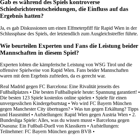
Gab es während des Spiels kontroverse
Schiedsrichterentscheidungen, die Einfluss auf das
Ergebnis hatten?
Ja, es gab Diskussionen um einen Elfmeterpfiff für Rapid Wien in der
Schlussphase des Spiels, der letztendlich zum Ausgleichstreffer führte.
Wie beurteilen Experten und Fans die Leistung beider
Mannschaften in diesem Spiel?
Experten lobten die kämpferische Leistung von WSG Tirol und die
offensive Spielweise von Rapid Wien. Fans beider Mannschaften
waren mit dem Ergebnis zufrieden, da es gerecht war.
Real Madrid gegen FC Barcelona: Eine Rivalität jenseits des
Fußballplatzes
•
Die besten Fußballspiele heute: Spannung garantiert!
•
Die besten 123 Spiele kostenlos online spielen
•
Spiele für einen
unvergesslichen Kindergeburtstag
•
Wo wird FC Bayern München
gegen Manchester City übertragen?
•
Was tun gegen Erkältung? Tipps
und Hausmittel
•
Aufstellungen: Rapid Wien gegen Austria Wien
•
2.
Bundesliga Spiele: Alles, was du wissen musst
•
Barcelona gegen
Osasuna: Ein Fußball-Duell von Klassikern
•
Aufstellungen:
Teilnehmer: FC Bayern München gegen BVB
•