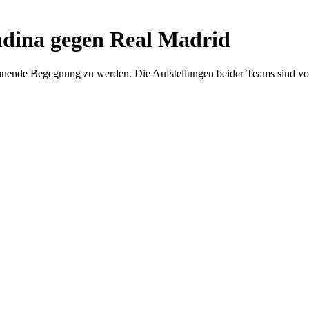
ndina gegen Real Madrid
nnende Begegnung zu werden. Die Aufstellungen beider Teams sind von