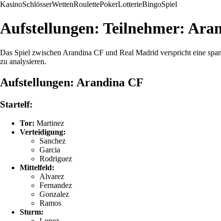
Kasino
Schlösser
Wetten
Roulette
Poker
Lotterie
Bingo
Spiel
Aufstellungen: Teilnehmer: Ara
Das Spiel zwischen Arandina CF und Real Madrid verspricht eine spa
zu analysieren.
Aufstellungen: Arandina CF
Startelf:
Tor:
Martinez
Verteidigung:
Sanchez
Garcia
Rodriguez
Mittelfeld:
Alvarez
Fernandez
Gonzalez
Ramos
Sturm:
Lopez