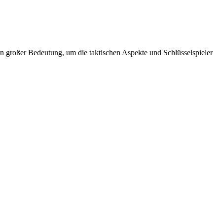
 großer Bedeutung, um die taktischen Aspekte und Schlüsselspieler