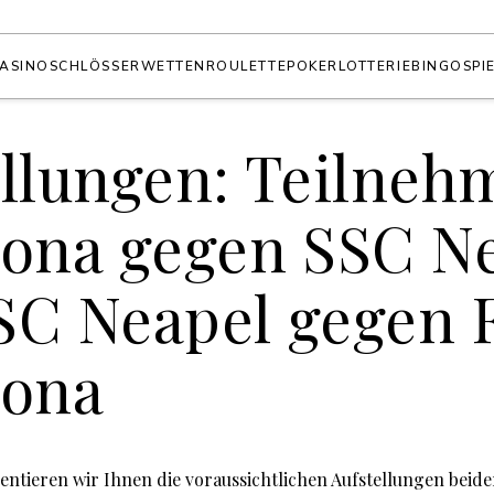
ASINO
SCHLÖSSER
WETTEN
ROULETTE
POKER
LOTTERIE
BINGO
SPI
ellungen: Teilneh
lona gegen SSC N
SC Neapel gegen 
lona
sentieren wir Ihnen die voraussichtlichen Aufstellungen beide