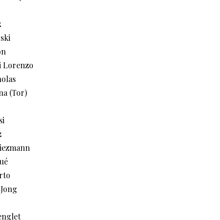
z
ński
ón
i Lorenzo
olas
na (Tor)
si
z
riezmann
ué
rto
 Jong
englet