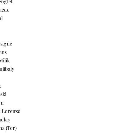
englet
medo
al
signe
ens
Milik
ulibaly
z
ński
ón
i Lorenzo
olas
na (Tor)