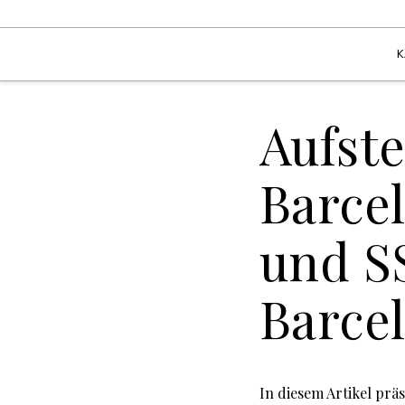
K
Aufst
Barce
und S
Barce
In diesem Artikel prä