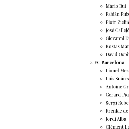
Mário Rui
Fabián Rui
Piotr Zieli
José Callej
Giovanni D
Kostas Man
David Ospi
FC Barcelona
:
Lionel Mes
Luis Suáre
Antoine G
Gerard Piq
Sergi Robe
Frenkie de
Jordi Alba
Clément L