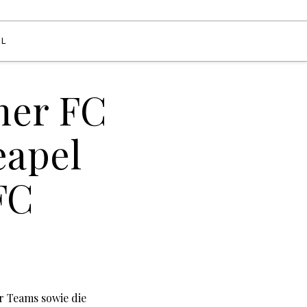
EL
mer FC
eapel
FC
r Teams sowie die