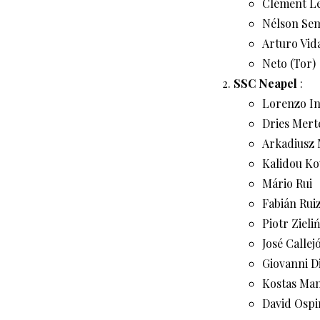
Clément L
Nélson Se
Arturo Vid
Neto (Tor)
SSC Neapel
:
Lorenzo In
Dries Mert
Arkadiusz 
Kalidou Ko
Mário Rui
Fabián Rui
Piotr Zieli
José Callej
Giovanni D
Kostas Man
David Ospi