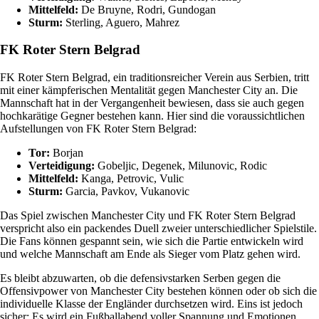
Mittelfeld:
De Bruyne, Rodri, Gundogan
Sturm:
Sterling, Aguero, Mahrez
FK Roter Stern Belgrad
FK Roter Stern Belgrad, ein traditionsreicher Verein aus Serbien, tritt
mit einer kämpferischen Mentalität gegen Manchester City an. Die
Mannschaft hat in der Vergangenheit bewiesen, dass sie auch gegen
hochkarätige Gegner bestehen kann. Hier sind die voraussichtlichen
Aufstellungen von FK Roter Stern Belgrad:
Tor:
Borjan
Verteidigung:
Gobeljic, Degenek, Milunovic, Rodic
Mittelfeld:
Kanga, Petrovic, Vulic
Sturm:
Garcia, Pavkov, Vukanovic
Das Spiel zwischen Manchester City und FK Roter Stern Belgrad
verspricht also ein packendes Duell zweier unterschiedlicher Spielstile.
Die Fans können gespannt sein, wie sich die Partie entwickeln wird
und welche Mannschaft am Ende als Sieger vom Platz gehen wird.
Es bleibt abzuwarten, ob die defensivstarken Serben gegen die
Offensivpower von Manchester City bestehen können oder ob sich die
individuelle Klasse der Engländer durchsetzen wird. Eins ist jedoch
sicher: Es wird ein Fußballabend voller Spannung und Emotionen.