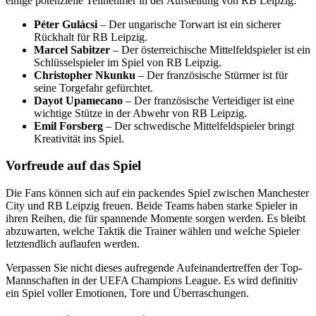
einige potenzielle Teilnehmer in der Aufstellung von RB Leipzig:
Péter Gulácsi
– Der ungarische Torwart ist ein sicherer
Rückhalt für RB Leipzig.
Marcel Sabitzer
– Der österreichische Mittelfeldspieler ist ein
Schlüsselspieler im Spiel von RB Leipzig.
Christopher Nkunku
– Der französische Stürmer ist für
seine Torgefahr gefürchtet.
Dayot Upamecano
– Der französische Verteidiger ist eine
wichtige Stütze in der Abwehr von RB Leipzig.
Emil Forsberg
– Der schwedische Mittelfeldspieler bringt
Kreativität ins Spiel.
Vorfreude auf das Spiel
Die Fans können sich auf ein packendes Spiel zwischen Manchester
City und RB Leipzig freuen. Beide Teams haben starke Spieler in
ihren Reihen, die für spannende Momente sorgen werden. Es bleibt
abzuwarten, welche Taktik die Trainer wählen und welche Spieler
letztendlich auflaufen werden.
Verpassen Sie nicht dieses aufregende Aufeinandertreffen der Top-
Mannschaften in der UEFA Champions League. Es wird definitiv
ein Spiel voller Emotionen, Tore und Überraschungen.