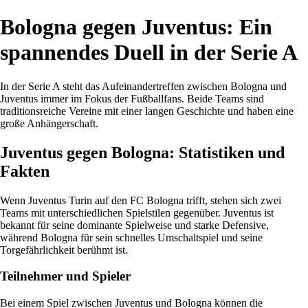
Bologna gegen Juventus: Ein
spannendes Duell in der Serie A
In der Serie A steht das Aufeinandertreffen zwischen Bologna und
Juventus immer im Fokus der Fußballfans. Beide Teams sind
traditionsreiche Vereine mit einer langen Geschichte und haben eine
große Anhängerschaft.
Juventus gegen Bologna: Statistiken und
Fakten
Wenn Juventus Turin auf den FC Bologna trifft, stehen sich zwei
Teams mit unterschiedlichen Spielstilen gegenüber. Juventus ist
bekannt für seine dominante Spielweise und starke Defensive,
während Bologna für sein schnelles Umschaltspiel und seine
Torgefährlichkeit berühmt ist.
Teilnehmer und Spieler
Bei einem Spiel zwischen Juventus und Bologna können die