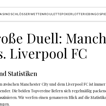
ASINO
SCHLÖSSER
WETTEN
ROULETTE
POKER
LOTTERIE
BINGO
SPI
roße Duell: Manch
s. Liverpool FC
d Statistiken
en zwischen Manchester City und dem Liverpool FC ist immer 
ender. Die beiden Topvereine liefern sich regelmäßig packend
aszinieren. Wir werfen einen genaueren Blick auf die Statisti
ngen.