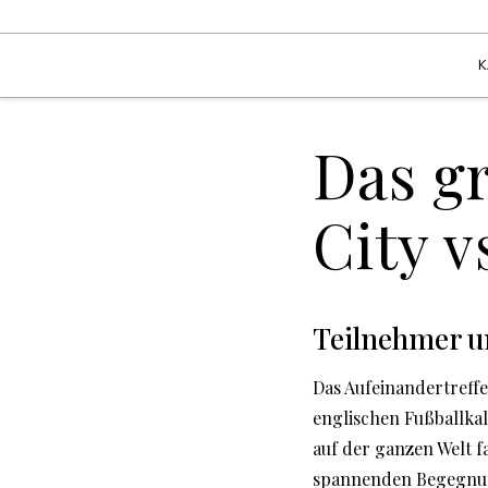
K
Das g
City v
Teilnehmer un
Das Aufeinandertreff
englischen Fußballkal
auf der ganzen Welt f
spannenden Begegnu