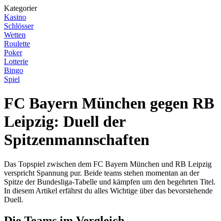
Kategorier
Kasino
Schlösser
Wetten
Roulette
Poker
Lotterie
Bingo
Spiel
FC Bayern München gegen RB
Leipzig: Duell der
Spitzenmannschaften
Das Topspiel zwischen dem FC Bayern München und RB Leipzig
verspricht Spannung pur. Beide teams stehen momentan an der
Spitze der Bundesliga-Tabelle und kämpfen um den begehrten Titel.
In diesem Artikel erfährst du alles Wichtige über das bevorstehende
Duell.
Die Teams im Vergleich