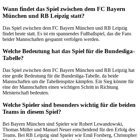
Wann findet das Spiel zwischen dem FC Bayern
München und RB Leipzig statt?
Das Spiel zwischen dem FC Bayern München und RB Leipzig
findet heute statt. Es ist ein spannendes Fußballspiel, das die Fans
beider Mannschaften gespannt verfolgen werden.
Welche Bedeutung hat das Spiel für die Bundesliga-
Tabelle?
Das Spiel zwischen dem FC Bayern München und RB Leipzig hat
eine große Bedeutung für die Bundesliga-Tabelle, da beide
Mannschaften um die Tabellenspitze kämpfen. Ein Sieg könnte für
eine der Mannschaften einen wichtigen Schritt in Richtung
Meisterschaft bedeuten.
Welche Spieler sind besonders wichtig für die beiden
Teams in diesem Spiel?
Bei Bayern München sind Spieler wie Robert Lewandowski,
Thomas Müller und Manuel Neuer entscheidend für den Erfolg des
Teams. Bei RB Leipzig sind Spieler wie Emil Forsberg, Christopher