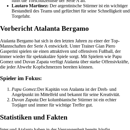
führt die Torschützenliste der Serie A an.
Lautaro Martinez:
Der argentinische Stürmer ist ein wichtiger
Bestandteil des Teams und gefürchtet für seine Schnelligkeit und
Torgefahr.
Vorbericht Atalanta Bergamo
Atalanta Bergamo hat sich in den letzten Jahren zu einer der Top-
Mannschaften der Serie A entwickelt. Unter Trainer Gian Piero
Gasperini spielen sie einen attraktiven und offensiven Fußball, der
immer wieder für spektakuläre Spiele sorgt. Mit Spielern wie Papu
Gomez und Duvan Zapata verfügt Atalanta über starke Offensivkräfte,
die jeder Abwehr Kopfschmerzen bereiten können.
Spieler im Fokus:
Papu Gomez:
Der Kapitän von Atalanta ist der Dreh- und
Angelpunkt im Mittelfeld und bekannt für seine Kreativität.
Duvan Zapata:
Der kolumbianische Stürmer ist ein echter
Torjäger und immer für wichtige Treffer gut.
Statistiken und Fakten
Inter und Atalanta haben in der Vergangenheit bereits häufig