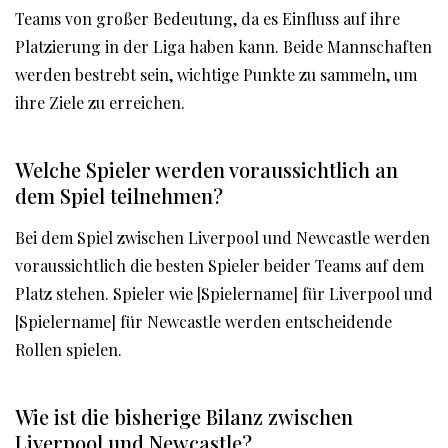
Teams von großer Bedeutung, da es Einfluss auf ihre
Platzierung in der Liga haben kann. Beide Mannschaften
werden bestrebt sein, wichtige Punkte zu sammeln, um
ihre Ziele zu erreichen.
Welche Spieler werden voraussichtlich an
dem Spiel teilnehmen?
Bei dem Spiel zwischen Liverpool und Newcastle werden
voraussichtlich die besten Spieler beider Teams auf dem
Platz stehen. Spieler wie [Spielername] für Liverpool und
[Spielername] für Newcastle werden entscheidende
Rollen spielen.
Wie ist die bisherige Bilanz zwischen
Liverpool und Newcastle?