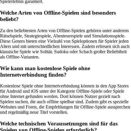
Spielerlebnis garantiert.
Welche Arten von Offline-Spielen sind besonders
beliebt?
Zu den beliebtesten Arten von Offline-Spielen gehören unter anderem
Rätselspiele, Strategiespiele, Abenteuerspiele und Simulationsspiele.
Diese Genres bieten eine Vielzahl von Spieloptionen für Spieler jeden
Alters und mit unterschiedlichen Interessen. Zudem erfreuen sich auch
klassische Spiele wie Solitär, Sudoku oder Schach großer Beliebtheit
als Offline-Varianten.
Wie kann man kostenlose Spiele ohne
Internetverbindung finden?
Kostenlose Spiele ohne Internetverbindung können in den App Stores
für Android und iOS unter der Kategorie Offline-Spiele oder Spiele
ohne Internet gefunden werden. Dort können Nutzer gezielt nach
Spielen suchen, die auch offline spielbar sind. Zudem gibt es spezielle
Websites und Foren, die Empfehlungen für Offline-Spiele aussprechen
und regelmäßig neue Titel vorstellen.
Welche technischen Voraussetzungen sind für das
Spielen von Offline-Spielen erforderlich?