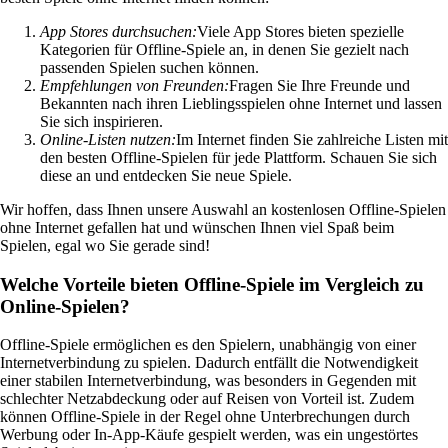
App Stores durchsuchen:
Viele App Stores bieten spezielle
Kategorien für Offline-Spiele an, in denen Sie gezielt nach
passenden Spielen suchen können.
Empfehlungen von Freunden:
Fragen Sie Ihre Freunde und
Bekannten nach ihren Lieblingsspielen ohne Internet und lassen
Sie sich inspirieren.
Online-Listen nutzen:
Im Internet finden Sie zahlreiche Listen mit
den besten Offline-Spielen für jede Plattform. Schauen Sie sich
diese an und entdecken Sie neue Spiele.
Wir hoffen, dass Ihnen unsere Auswahl an kostenlosen Offline-Spielen
ohne Internet gefallen hat und wünschen Ihnen viel Spaß beim
Spielen, egal wo Sie gerade sind!
Welche Vorteile bieten Offline-Spiele im Vergleich zu
Online-Spielen?
Offline-Spiele ermöglichen es den Spielern, unabhängig von einer
Internetverbindung zu spielen. Dadurch entfällt die Notwendigkeit
einer stabilen Internetverbindung, was besonders in Gegenden mit
schlechter Netzabdeckung oder auf Reisen von Vorteil ist. Zudem
können Offline-Spiele in der Regel ohne Unterbrechungen durch
Werbung oder In-App-Käufe gespielt werden, was ein ungestörtes