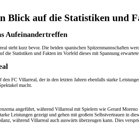
n Blick auf die Statistiken und 
as Aufeinandertreffen
real steht kurz bevor. Die beiden spanischen Spitzenmannschaften werd
auf die Statistiken und Fakten im Vorfeld dieses mit Spannung erwartet
eal
uf den FC Villarreal, der in den letzten Jahren ebenfalls starke Leistun
Spektakel macht.
ema angeführt, während Villarreal mit Spielern wie Gerard Moreno auf
arke Leistungen gezeigt und gehen mit großem Selbstvertrauen in diese
ilanz, während Villarreal auch auswärts überzeugen kann. Dies verspri