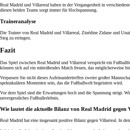
Real Madrid und Villarreal haben in der Vergangenheit in verschiedene
diesen beiden Teams sorgt immer für Hochspannung.
Traineranalyse
Die Trainer von Real Madrid und Villarreal, Zinédine Zidane und Unai
Sieg zu erringen.
Fazit
Das Spiel zwischen Real Madrid und Villarreal verspricht ein Fußballfe
können sich auf ein mitreißendes Match freuen, das möglicherweise b
Verpassen Sie nicht dieses Aufeinandertreffen zweier großer Mannscha
spektakulären Momenten sein, das die Fußballwelt begeistern wird.
Vor dem Spiel sind die Erwartungen hoch und die Spannung steigt. Wi
unvergessliches Fußballerlebnis.
Wie lautet die aktuelle Bilanz von Real Madrid gegen V
Real Madrid hat eine insgesamt positive Bilanz gegen Villarreal. In 