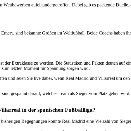
n Wettbewerben aufeinandergetroffen. Dabei gab es packende Duelle, di
 Emery, sind bekannte Größen im Weltfußball. Beide Coachs haben ihre 
st der Extraklasse zu werden. Die Statistiken und Fakten deuten auf ein
is zum letzten Moment für Spannung sorgen wird.
ften und seien Sie live dabei, wenn Real Madrid und Villarreal um den
r sind gespannt darauf, welches Team als Sieger vom Platz gehen wird
illarreal in der spanischen Fußballliga?
den bisherigen Begegnungen konnte Real Madrid eine Vielzahl von Siege