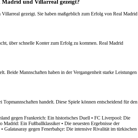
 Madrid und Villarreal gezeigt?
Villarreal gezeigt. Sie haben maßgeblich zum Erfolg von Real Madrid
ersucht, über schnelle Konter zum Erfolg zu kommen. Real Madrid
elt. Beide Mannschaften haben in der Vergangenheit starke Leistungen
ei Topmannschaften handelt. Diese Spiele können entscheidend für den
land gegen Frankreich: Ein historisches Duell
•
FC Liverpool: Die
o Madrid: Ein Fußballklassiker
•
Die neuesten Ergebnisse der
•
Galatasaray gegen Fenerbahçe: Die intensive Rivalität im türkischen