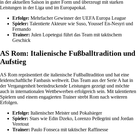
in der aktuellen Saison in guter Form und überzeugt mit starken
Leistungen in der Liga und im Europapokal.
Erfolge:
Mehrfacher Gewinner der UEFA Europa League
Spieler:
Talentierte Akteure wie Suso, Youssef En-Nesyri und
Fernando
Trainer:
Julen Lopetegui führt das Team mit taktischem
Geschick
AS Rom: Italienische Fußballtradition und
Aufstieg
AS Rom repräsentiert die italienische Fußballtradition und hat eine
leidenschaftliche Fanbasis weltweit. Das Team aus der Serie A hat in
der Vergangenheit beeindruckende Leistungen gezeigt und möchte
auch in internationalen Wettbewerben erfolgreich sein. Mit talentierten
Spielern und einem engagierten Trainer strebt Rom nach weiteren
Erfolgen.
Erfolge:
Italienischer Meister und Pokalsieger
Spieler:
Stars wie Edin Dzeko, Lorenzo Pellegrini und Jordan
Veretout
Trainer:
Paulo Fonseca mit taktischer Raffinesse