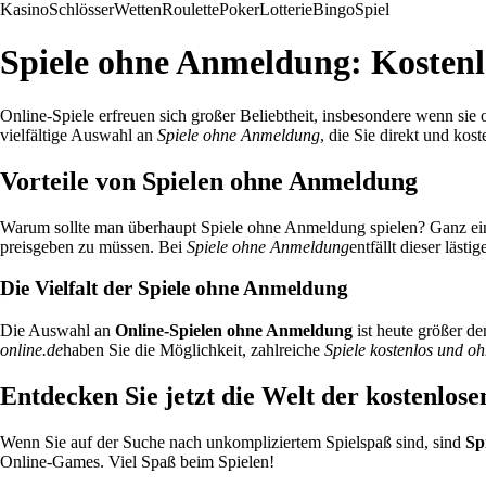
Kasino
Schlösser
Wetten
Roulette
Poker
Lotterie
Bingo
Spiel
Spiele ohne Anmeldung: Kostenlos
Online-Spiele erfreuen sich großer Beliebtheit, insbesondere wenn si
vielfältige Auswahl an
Spiele ohne Anmeldung
, die Sie direkt und ko
Vorteile von Spielen ohne Anmeldung
Warum sollte man überhaupt Spiele ohne Anmeldung spielen? Ganz ei
preisgeben zu müssen. Bei
Spiele ohne Anmeldung
entfällt dieser läst
Die Vielfalt der Spiele ohne Anmeldung
Die Auswahl an
Online-Spielen ohne Anmeldung
ist heute größer de
online.de
haben Sie die Möglichkeit, zahlreiche
Spiele kostenlos und 
Entdecken Sie jetzt die Welt der kostenlose
Wenn Sie auf der Suche nach unkompliziertem Spielspaß sind, sind
Sp
Online-Games. Viel Spaß beim Spielen!