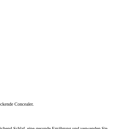
eckende Concealer.
reichend Schlaf, eine gesunde Ernährung und verwenden Sie