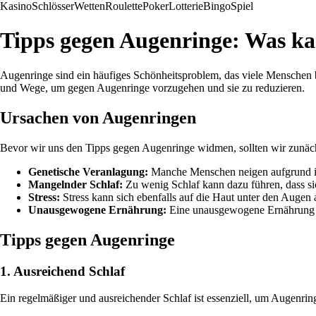
Kasino
Schlösser
Wetten
Roulette
Poker
Lotterie
Bingo
Spiel
Tipps gegen Augenringe: Was k
Augenringe sind ein häufiges Schönheitsproblem, das viele Menschen b
und Wege, um gegen Augenringe vorzugehen und sie zu reduzieren.
Ursachen von Augenringen
Bevor wir uns den Tipps gegen Augenringe widmen, sollten wir zunäc
Genetische Veranlagung:
Manche Menschen neigen aufgrund ih
Mangelnder Schlaf:
Zu wenig Schlaf kann dazu führen, dass si
Stress:
Stress kann sich ebenfalls auf die Haut unter den Augen
Unausgewogene Ernährung:
Eine unausgewogene Ernährung ka
Tipps gegen Augenringe
1. Ausreichend Schlaf
Ein regelmäßiger und ausreichender Schlaf ist essenziell, um Augenr