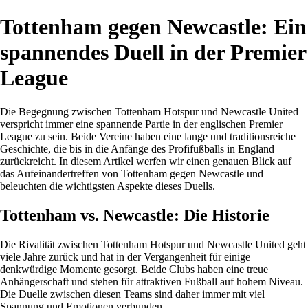
Tottenham gegen Newcastle: Ein
spannendes Duell in der Premier
League
Die Begegnung zwischen Tottenham Hotspur und Newcastle United
verspricht immer eine spannende Partie in der englischen Premier
League zu sein. Beide Vereine haben eine lange und traditionsreiche
Geschichte, die bis in die Anfänge des Profifußballs in England
zurückreicht. In diesem Artikel werfen wir einen genauen Blick auf
das Aufeinandertreffen von Tottenham gegen Newcastle und
beleuchten die wichtigsten Aspekte dieses Duells.
Tottenham vs. Newcastle: Die Historie
Die Rivalität zwischen Tottenham Hotspur und Newcastle United geht
viele Jahre zurück und hat in der Vergangenheit für einige
denkwürdige Momente gesorgt. Beide Clubs haben eine treue
Anhängerschaft und stehen für attraktiven Fußball auf hohem Niveau.
Die Duelle zwischen diesen Teams sind daher immer mit viel
Spannung und Emotionen verbunden.