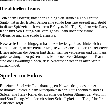
Die aktuellen Teams
Tottenham Hotspur, unter der Leitung von Trainer Nuno Espirito
Santo, hat in der letzten Saison eine solide Leistung gezeigt und strebt
in dieser Spielzeit nach weiteren Erfolgen. Mit Top-Spielern wie Harry
Kane und Son Heung-Min verfügt das Team über eine starke
Offensive und eine solide Defensive.
Newcastle United hingegen hat eine schwierige Phase hinter sich und
kämpft darum, in der Premier League zu bestehen. Unter Trainer Steve
Bruce arbeiten die Spieler hart daran, sich zu verbessern und den Fans
gute Leistungen zu präsentieren. Mit neuen Verstärkungen im Team
sind die Erwartungen hoch, dass Newcastle wieder zu alter Stärke
zurückfindet.
Spieler im Fokus
Bei einem Spiel wie Tottenham gegen Newcastle gibt es immer
bestimmte Spieler, die im Mittelpunkt stehen. Für Tottenham sind es
Spieler wie Harry Kane, der als einer der besten Stürmer der Welt gilt,
und Son Heung-Min, der mit seiner Schnelligkeit und Torgefahr für
Aufsehen sorgt.