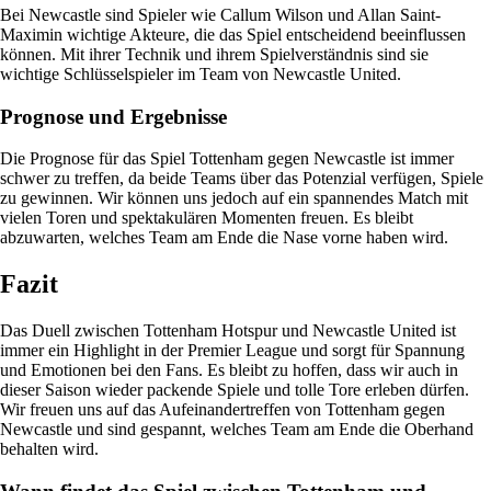
Bei Newcastle sind Spieler wie Callum Wilson und Allan Saint-
Maximin wichtige Akteure, die das Spiel entscheidend beeinflussen
können. Mit ihrer Technik und ihrem Spielverständnis sind sie
wichtige Schlüsselspieler im Team von Newcastle United.
Prognose und Ergebnisse
Die Prognose für das Spiel Tottenham gegen Newcastle ist immer
schwer zu treffen, da beide Teams über das Potenzial verfügen, Spiele
zu gewinnen. Wir können uns jedoch auf ein spannendes Match mit
vielen Toren und spektakulären Momenten freuen. Es bleibt
abzuwarten, welches Team am Ende die Nase vorne haben wird.
Fazit
Das Duell zwischen Tottenham Hotspur und Newcastle United ist
immer ein Highlight in der Premier League und sorgt für Spannung
und Emotionen bei den Fans. Es bleibt zu hoffen, dass wir auch in
dieser Saison wieder packende Spiele und tolle Tore erleben dürfen.
Wir freuen uns auf das Aufeinandertreffen von Tottenham gegen
Newcastle und sind gespannt, welches Team am Ende die Oberhand
behalten wird.